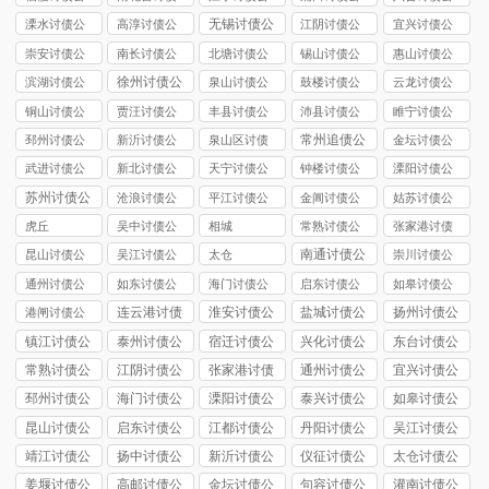
司
公司
司
司
司
无锡讨债公
溧水讨债公
高淳讨债公
江阴讨债公
宜兴讨债公
司
司
司
司
司
崇安讨债公
南长讨债公
北塘讨债公
锡山讨债公
惠山讨债公
司
司
司
司
司
徐州讨债公
滨湖讨债公
泉山讨债公
鼓楼讨债公
云龙讨债公
司
司
司
司
司
铜山讨债公
贾汪讨债公
丰县讨债公
沛县讨债公
睢宁讨债公
司
司
司
司
司
常州追债公
邳州讨债公
新沂讨债公
泉山区讨债
金坛讨债公
司
司
司
公司
司
武进讨债公
新北讨债公
天宁讨债公
钟楼讨债公
溧阳讨债公
司
司
司
司
司
苏州讨债公
沧浪讨债公
平江讨债公
金阊讨债公
姑苏讨债公
司
司
司
司
司
虎丘
吴中讨债公
相城
常熟讨债公
张家港讨债
司
司
公司
南通讨债公
昆山讨债公
吴江讨债公
太仓
崇川讨债公
司
司
司
司
通州讨债公
如东讨债公
海门讨债公
启东讨债公
如皋讨债公
司
司
司
司
司
连云港讨债
淮安讨债公
盐城讨债公
扬州讨债公
港闸讨债公
公司
司
司
司
司
镇江讨债公
泰州讨债公
宿迁讨债公
兴化讨债公
东台讨债公
司
司
司
司
司
常熟讨债公
江阴讨债公
张家港讨债
通州讨债公
宜兴讨债公
司
司
公司
司
司
邳州讨债公
海门讨债公
溧阳讨债公
泰兴讨债公
如皋讨债公
司
司
司
司
司
昆山讨债公
启东讨债公
江都讨债公
丹阳讨债公
吴江讨债公
司
司
司
司
司
靖江讨债公
扬中讨债公
新沂讨债公
仪征讨债公
太仓讨债公
司
司
司
司
司
姜堰讨债公
高邮讨债公
金坛讨债公
句容讨债公
灌南讨债公