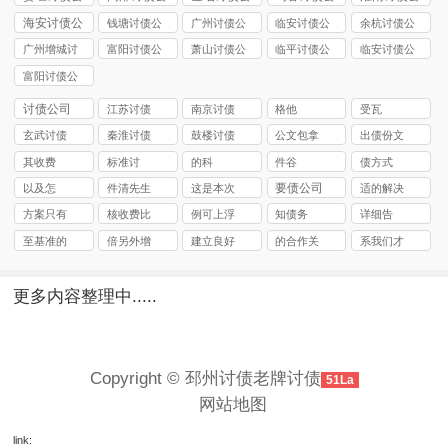
司
司
司
司
司
海安讨债公
钱塘讨债公
广州讨债公
临安讨债公
余杭讨债公
司
司
司
司
司
广州增城讨
富阳讨债公
萧山讨债公
临平讨债公
临安讨债公
债公司
司
司
司
司
富阳讨债公
司
讨债公司
江苏讨债
南京讨债
格他
受瓦
玄武讨债
秦淮讨债
鼓楼讨债
公文包拿
出债份文
其收费
标准讨
的科
件谷
债方式
要债公司
以及怎
件清先生
这是本次
适的解决
方案只有
核收费比
例可上浮
知债务
详细告
至基准的
倍另外增
建立良好
的合作关
系我们才
更多内容整理中.....
Copyright © 邳州讨债老牌讨债
51La
网站地图
link: