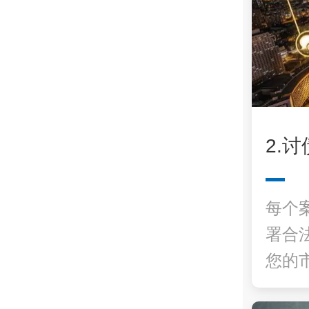
2.
每个
署合
您的市