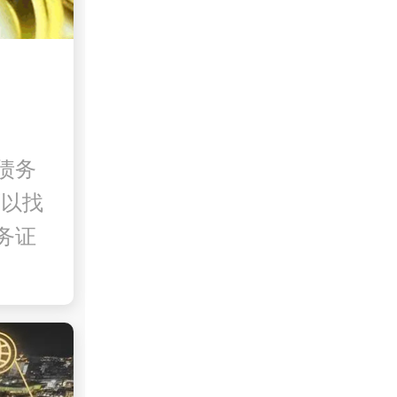
债务
可以找
务证
)