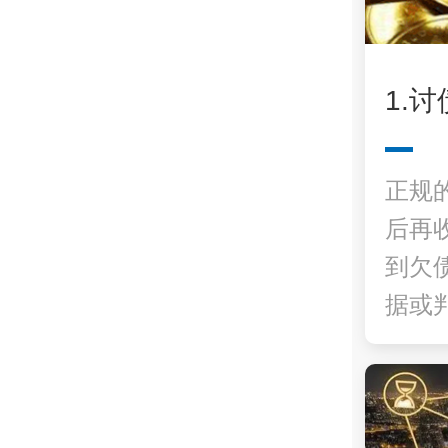
1.
正规
后再
到欠
据或