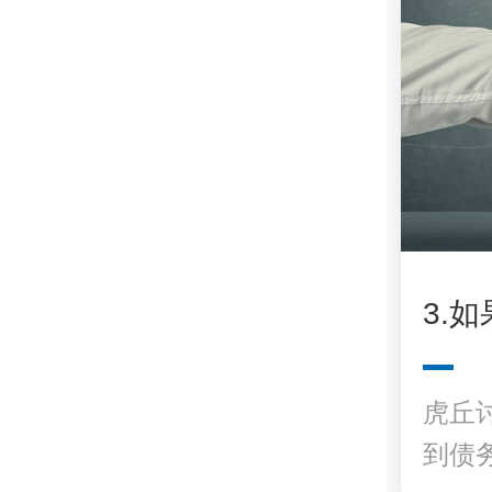
3.
虎丘
到债