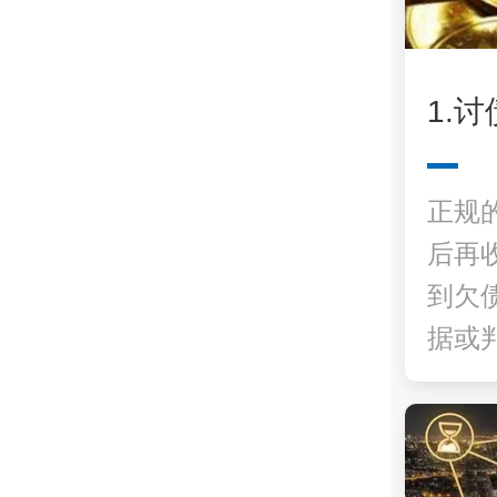
1.
正规
后再
到欠
据或