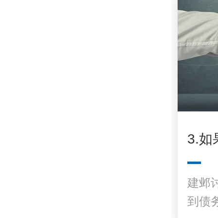
3.
建邺
到债