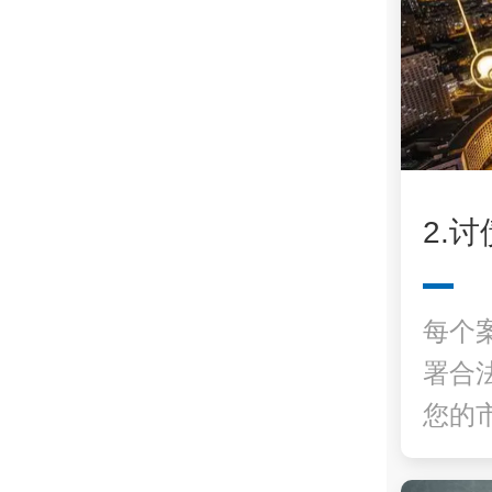
2.
每个
署合
您的市